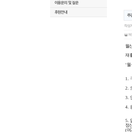
이용문의 및 질문
후원안내
주
작성자
개인
월
재
‘
월
1.
2.
3.
4.
5.
정
(
여