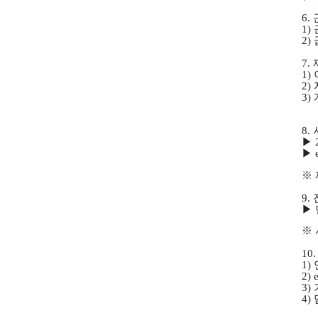
6.
1)
2)
7.
1)
2)
3)
8.
▶
▶
※
9.
▶
※
10
1)
2) 
3)
4)