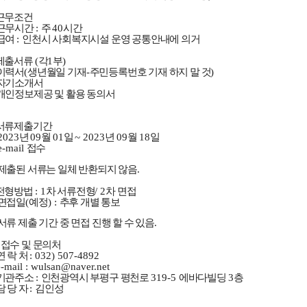
근무조건
근무시간
:
주
40
시간
급여
:
인천시 사회복지시설 운영 공통안내에 의거
제출서류
(
각
1
부
)
이력서
(
생년월일 기재
-
주민등록번호 기재 하지 말 것
)
자기소개서
개인정보제공 및 활용 동의서
서류제출기간
2023
년
09
월
01
일
~ 2023
년
09
월
18
일
e-mail
접수
제출된 서류는 일체 반환되지 않음
.
전형방법
: 1
차 서류전형
/ 2
차 면접
면접일
(
예정
) :
추후 개별 통보
서류 제출 기간 중 면접 진행 할 수 있음
.
.
접수 및 문의처
연 락 처
: 032) 507-4892
e-mail : wulsan@naver.net
기관주소
:
인천광역시 부평구 평천로
319-5
에바다빌딩
3
층
담 당 자
:
김인성