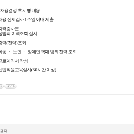
.
채용결정 후 시행 내용
채용 신체검사
1
주일 이내 제출
자격증사본
성범죄 이력조회 실시
경력
(
전력
)
조회
아동
ㆍ
노인
ㆍ
장애인 학대 범죄 전력 조회
근로계약서 작성
신입직원교육실시
(30
시간 이상
)