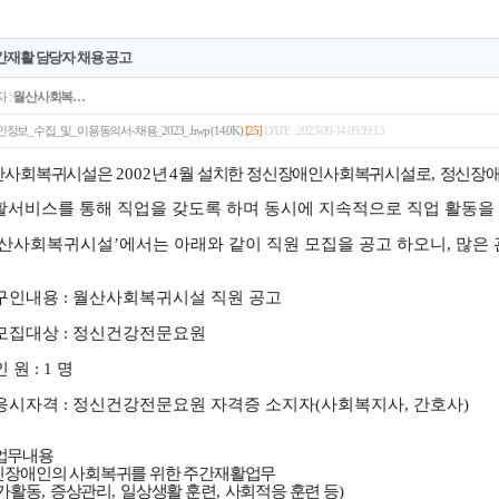
간재활 담당자 채용 공고
 :
월산사회복…
정보_수집_및_이용동의서-채용_2023_.hwp (14.0K)
[25]
DATE : 2023-09-14 09:39:13
산사회복귀시설은
2002
년
4
월 설치한 정신장애인사회복귀시설로
,
정신장애
활서비스를 통해 직업을 갖도록 하며 동시에 지속적으로 직업 활동을
산사회복귀시설
’
에서는 아래와 같이 직원 모집을 공고 하오니
,
많은 
구인내용
:
월산사회복귀시설 직원 공고
모집대상
:
정신건강전문요원
인 원
: 1
명
응시자격
:
정신건강전문요원 자격증 소지자
(
사회복지사
,
간호사
)
업무내용
신장애인의 사회복귀를 위한 주간재활업무
가활동
,
증상관리
,
일상생활 훈련
,
사회적응 훈련 등
)